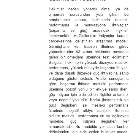
Hekimler neden yönetici olmalı ya da
olmamalı sorusundan yola çıkan bu
araştırmanın amacı, hekimlerin mesleki
performansı ile motivasyonel ihtiyaçları
(başarma ve güç) arasındaki ilişkileri
incelemektir. McClelland’ın ihtiyaçlar kuramı
çerçevesinde geliştirilen araştırma modeli,
Gümüşhane ve Trabzon illerinde görev
yapmakta olan 93 uzman hekimden meydana
gelen bir örneklem üzerinde test edilmiştir.
Bulgular, hekimlerin yüksek düzeyde mesleki
performans, yüksek düzeyde başarma ihtiyacı
ve daha düşük düzeyde güç ihtiyacına sahip
olduğunu göstermektedir. Analiz sonuçlarına
göre, başarma ihtiyacı mesleki performans
üzerinde pozitif yönlü bir etkiye sahip iken,
güç ihtiyacı için elde edilen ilişkiler anlamsız
veya negatif yönlüdür. Korku (başarısızlık ve
güç) değişkeni ise mesleki performans
üzerinde negatif etkiye sahiptir. Bununla
birlikte mesleki performansı en iyi açıklayan
modelde, güç ihtiyacı değişkeni yer
almamaktadır. Bu modelde yer alan kontrol
değişkenleri için elde edilen bulgular ayrıca,