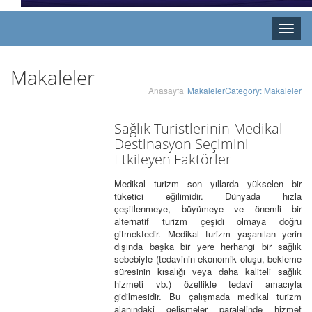
Toggle
naviga
Makaleler
Anasayfa
Makaleler
Category: Makaleler
Sağlık Turistlerinin Medikal
Destinasyon Seçimini
Etkileyen Faktörler
Medikal turizm son yıllarda yükselen bir
tüketici eğilimidir. Dünyada hızla
çeşitlenmeye, büyümeye ve önemli bir
alternatif turizm çeşidi olmaya doğru
gitmektedir. Medikal turizm yaşanılan yerin
dışında başka bir yere herhangi bir sağlık
sebebiyle (tedavinin ekonomik oluşu, bekleme
süresinin kısalığı veya daha kaliteli sağlık
hizmeti vb.) özellikle tedavi amacıyla
gidilmesidir. Bu çalışmada medikal turizm
alanındaki gelişmeler paralelinde hizmet