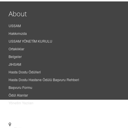
USSAM
Hakkımızda
USSAM YÖNETİM KURULU
Ortaklıklar
Belgeler
JIHSAM
Hasta Dostu Ödülleri
Hasta Dostu Hastane Ödülü Başvuru Rehberi
Başvuru Formu
Ödül Alanlar
Yönetim Yazıları
Contact
Türkiye
Doç. Dr. Sedat BOSTAN
+90 505 906 07 98