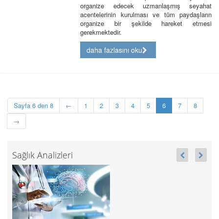
organize edecek uzmanlaşmış seyahat
acentelerinin kurulması ve tüm paydaşların
organize bir şekilde hareket etmesi
gerekmektedir.
daha fazlasını oku
Sayfa 6 den 8
←
1
2
3
4
5
6
7
8
→
Sağlık Analizleri