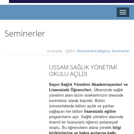
Toggle
naviga
Seminerler
Anasayfa
Eğitim
Seminerler
Category: Seminerler
USSAM SAĞLIK YÖNETİMİ
OKULU AÇILDI
Sayın Sağlık Yönetimi Akademisyenleri ve
Lisansüstü Öğrencileri,
Ülkemizde sağlık
yönetimi alanı bizim isteklerimizin ötesinde
kontrolsüz olarak büyüdü. Bütün
üniversitelerde bölüm açıldı ve şartları
sağlayan her bölüm
lisansüstü eğitim
programlarını açtı. Sağlık yönetimi alanında
önemli bir lisansüstü öğrenci potansiyeli
oluştu. Bu öğrencilerin alana yönelik
bilgi
birikimlerine ve bakış açılarına katkı