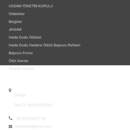
USSAM YÖNETİM KURULU
Ortaklıklar
Belgeler
JIHSAM
Hasta Dostu Ödülleri
Hasta Dostu Hastane Ödülü Başvuru Rehberi
Başvuru Formu
Ödül Alanlar
Yönetim Yazıları
Contact
Türkiye
Doç. Dr. Sedat BOSTAN
+90 505 906 07 98
sbostan29@gmail.com