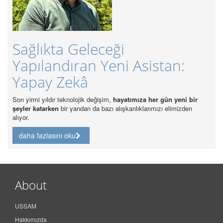
Sağlıkta Geleceği
Yapılandıran Yeni Asistan:
Yapay Zekâ
Son yirmi yıldır teknolojik değişim,
hayatımıza her gün yeni bir
şeyler katarken
bir yandan da bazı alışkanlıklarımızı elimizden
alıyor.
daha fazlasını oku
About
USSAM
Hakkımızda