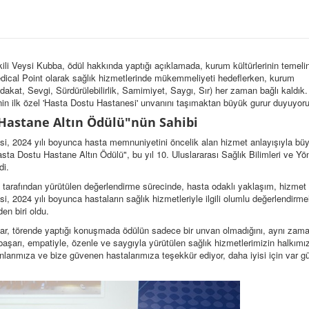
i Veysi Kubba, ödül hakkında yaptığı açıklamada, kurum kültürlerinin temeli
ical Point olarak sağlık hizmetlerinde mükemmeliyeti hedeflerken, kurum
akat, Sevgi, Sürdürülebilirlik, Samimiyet, Saygı, Sır) her zaman bağlı kaldık.
nin ilk özel 'Hasta Dostu Hastanesi' unvanını taşımaktan büyük gurur duyuyoru
Hastane Altın Ödülü"nün Sahibi
, 2024 yılı boyunca hasta memnuniyetini öncelik alan hizmet anlayışıyla büy
ta Dostu Hastane Altın Ödülü", bu yıl 10. Uluslararası Sağlık Bilimleri ve Yö
di.
 tarafından yürütülen değerlendirme sürecinde, hasta odaklı yaklaşım, hizmet 
, 2024 yılı boyunca hastaların sağlık hizmetleriyle ilgili olumlu değerlendirmel
en biri oldu.
ar, törende yaptığı konuşmada ödülün sadece bir unvan olmadığını, aynı zam
aşarı, empatiyle, özenle ve saygıyla yürütülen sağlık hizmetlerimizin halkımı
nlarımıza ve bize güvenen hastalarımıza teşekkür ediyor, daha iyisi için var 