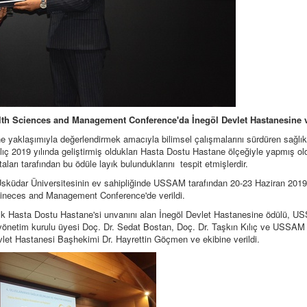
alth Sciences and Management Conference'da İnegöl Devlet Hastanesine v
e yaklaşımıyla değerlendirmek amacıyla bilimsel çalışmalarını sürdüren sağlı
ıç 2019 yılında geliştirmiş oldukları Hasta Dostu Hastane ölçeğiyle yapmış old
arı tarafından bu ödüle layık bulunduklarını tespit etmişlerdir.
sküdar Üniversitesinin ev sahipliğinde USSAM tarafından 20-23 Haziran 2019
 Scineces and Management Conference'de verildi.
 ilk Hasta Dostu Hastane'si unvanını alan İnegöl Devlet Hastanesine ödülü, 
yönetim kurulu üyesi Doç. Dr. Sedat Bostan, Doç. Dr. Taşkın Kılıç ve USSAM
let Hastanesi Başhekimi Dr. Hayrettin Göçmen ve ekibine verildi.