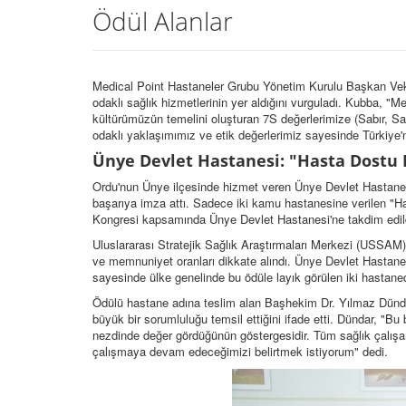
Ödül Alanlar
Medical Point Hastaneler Grubu Yönetim Kurulu Başkan Vekil
odaklı sağlık hizmetlerinin yer aldığını vurguladı.
Kubba, "Med
kültürümüzün temelini oluşturan 7S değerlerimize (Sabır, Sad
odaklı yaklaşımımız ve etik değerlerimiz sayesinde Türkiye'
Ünye Devlet Hastanesi: "Hasta Dostu 
Ordu'nun Ünye ilçesinde hizmet veren Ünye Devlet Hastanesi
başarıya imza attı.
Sadece iki kamu hastanesine verilen "Has
Kongresi kapsamında Ünye Devlet Hastanesi'ne takdim edil
Uluslararası Stratejik Sağlık Araştırmaları Merkezi (USSAM)
ve memnuniyet oranları dikkate alındı.
Ünye Devlet Hastanesi
sayesinde ülke genelinde bu ödüle layık görülen iki hastaned
Ödülü hastane adına teslim alan Başhekim Dr. Yılmaz Dünd
büyük bir sorumluluğu temsil ettiğini ifade etti.
Dündar, "Bu b
nezdinde değer gördüğünün göstergesidir. Tüm sağlık çalışa
çalışmaya devam edeceğimizi belirtmek istiyorum" dedi.