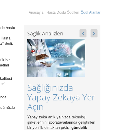
Anasayfa
Hasta Dostu Ödülleri
Ödül Alanlar
nde hasta
Sağlık Analizleri
Hasta
z" dedi.
ük bir
netimi
kalitesi
eri
Sağlığınızda
Sağlıkta
Yapay Zekaya Yer
Sürdürülebilirl
anda
z
Açın
ve 37 Bin Alım
gücümüzle
Yapay zekâ artık yalnızca teknoloji
Sektörde en önemli sürdürülebilirli
şirketlerinin laboratuvarlarında geliştirilen
sorunlarından birisi, sağlık iş güc
bir yenilik olmaktan çıktı,
gündelik
standartların altında kalmasıdır.