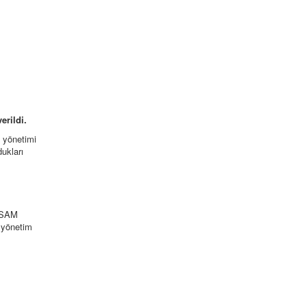
erildi.
k yönetimi
ukları
USSAM
 yönetim