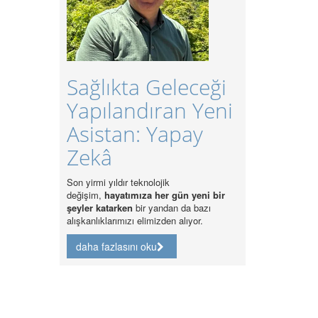
Sağlıkta Geleceği
Yapılandıran Yeni
Güncel Sağlık
Asistan: Yapay
Sorunlarının
Zekâ
Sağlık Hakkı
Kapsamında
Son yirmi yıldır teknolojik
değişim,
hayatımıza her gün yeni bir
Analizi
şeyler katarken
bir yandan da bazı
alışkanlıklarımızı elimizden alıyor.
daha fazlasını oku
daha fazlasını oku