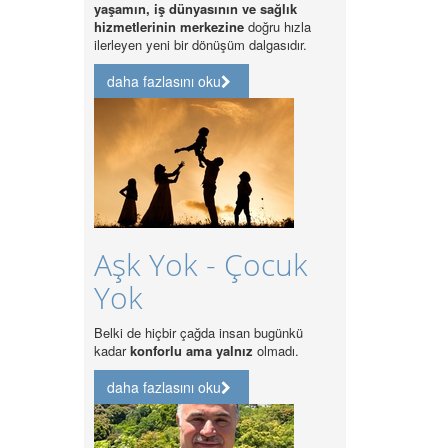
yaşamın, iş dünyasının ve sağlık
hizmetlerinin merkezine
doğru hızla
daha fazlasını oku
ilerleyen yeni bir dönüşüm dalgasıdır.
daha fazlasını oku
Özel
Hastanelerde
Aşk Yok - Çocuk
Kalite
Yok
Akreditasyonu
Zorunlu
Belki de hiçbir çağda insan bugünkü
kadar
konforlu ama yalnız
olmadı.
Özel Hastanelerde Kalite
daha fazlasını oku
Akreditasyonu Zorunlu
daha fazlasını oku