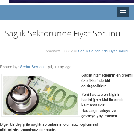
Toggle
naviga
Sağlık Sektöründe Fiyat Sorunu
Anasayfa
USSAM
Sağlık Sektöründe Fiyat Sorunu
Posted by:
Sedat Bostan
1 yıl, 10 ay ago
Sağlık hizmetlerinin en önemli
özelliklerinde biri
de
dışsallık
tır.
Yani hasta olan kişinin
hastalığının kişi ile sınırlı
kalmamasıdır.
Hastalığın
aileye ve
çevreye
yayılmasıdır.
Diğer bir deyiş ile sağlık sorunlarının olumsuz
toplumsal
etkilerinin
kaçınılmaz olmasıdır.