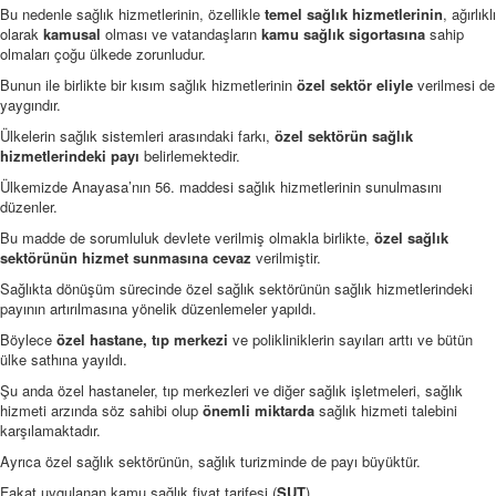
Bu nedenle sağlık hizmetlerinin, özellikle
temel sağlık hizmetlerinin
, ağırlıklı
olarak
kamusal
olması ve vatandaşların
kamu sağlık sigortasına
sahip
olmaları çoğu ülkede zorunludur.
Bunun ile birlikte bir kısım sağlık hizmetlerinin
özel sektör eliyle
verilmesi de
yaygındır.
Ülkelerin sağlık sistemleri arasındaki farkı,
özel sektörün sağlık
hizmetlerindeki payı
belirlemektedir.
Ülkemizde Anayasa’nın 56. maddesi sağlık hizmetlerinin sunulmasını
düzenler.
Bu madde de sorumluluk devlete verilmiş olmakla birlikte,
özel sağlık
sektörünün hizmet sunmasına cevaz
verilmiştir.
Sağlıkta dönüşüm sürecinde özel sağlık sektörünün sağlık hizmetlerindeki
payının artırılmasına yönelik düzenlemeler yapıldı.
Böylece
özel hastane, tıp merkezi
ve polikliniklerin sayıları arttı ve bütün
ülke sathına yayıldı.
Şu anda özel hastaneler, tıp merkezleri ve diğer sağlık işletmeleri, sağlık
hizmeti arzında söz sahibi olup
önemli miktarda
sağlık hizmeti talebini
karşılamaktadır.
Ayrıca özel sağlık sektörünün, sağlık turizminde de payı büyüktür.
Fakat uygulanan kamu sağlık fiyat tarifesi (
SUT
),