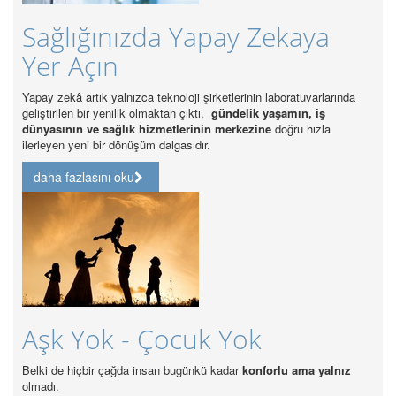
Yapay Zekaya
Sağlıkta Sürdürüleb
37 Bin Alım
i şirketlerinin laboratuvarlarında
Sektörde en önemli sürdürülebilirlik sorunla
ktı,
gündelik yaşamın, iş
gücünün standartların altında kalmasıdır.
rinin merkezine
doğru hızla
dır.
daha fazlasını oku
Özel Hastanelerde
Akreditasyonu Zo
uk Yok
Özel Hastanelerde Kalite Akreditasyon
ünkü kadar
konforlu ama yalnız