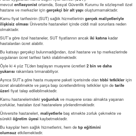
mevcut
enflasyonist
ortamda, Sosyal Güvenlik Kurumu ile sözleşmeli özel
hastane ve merkezler için
gerçekçi bir alt yapı
oluşturmamaktadır.
Kamu fiyat tarifesinin (SUT) sağlık hizmetlerinin
gerçek maliyetleriyle
ilişkisiz olması
Üniversite hastaneleri içinde ciddi mali sorunlara neden
olmaktadır.
SUT’a göre özel hastaneler, SUT fiyatlarının ancak
iki katına
kadar
hastalardan ücret alabilir.
Bu katsayı gerçekçi bulunmadığından, özel hastane ve tıp merkezlerinde
uygulanan ücret tarifesi farklı olabilmektedir.
Öyle ki 4 yüz TL’den başlayan muayene ücretleri
2 bin ve daha
yukarısı
rakamlara tırmanabiliyor.
Ayrıca SUT’a göre hasta muayene paketi içerisinde olan
tıbbi tetkikler
için
ücret alınabilmekte ve parça başı ücretlendirilmiş tetkikler için de
tarife
üzeri
fiyat talep edilebilmektedir.
Kamu hastanelerindeki
yoğunluk
ve muayene sırası almakta yaşanan
zorluklar, hastaları özel hastanelere yönlendirmektedir.
Üniversite hastaneleri,
maliyetlerle
baş etmekte zorluk çekmekte ve
sürekli
öğretim üyesi
kaybetmektedir.
Bu kayıplar hem sağlık hizmetlerini, hem de
tıp eğitimini
olumsuz
etkilemektedir.