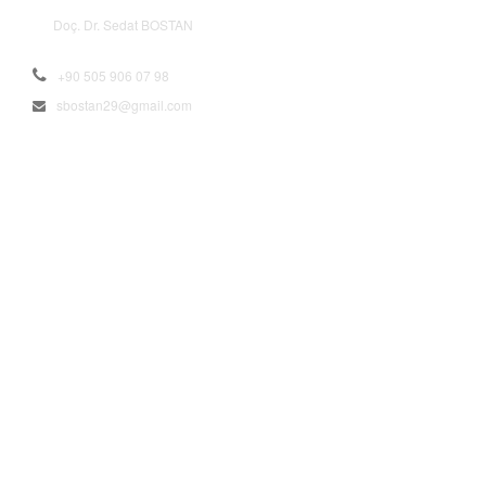
Doç. Dr. Sedat BOSTAN
+90 505 906 07 98
sbostan29@gmail.com