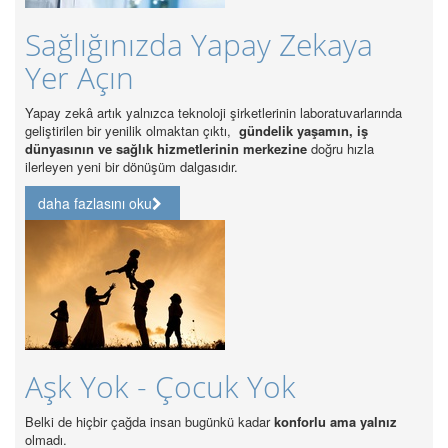
Sağlığınızda Yapay Zekaya
Sağ
Yer Açın
37 
Yapay zekâ artık yalnızca teknoloji şirketlerinin laboratuvarlarında
Sektörde
geliştirilen bir yenilik olmaktan çıktı,
gündelik yaşamın, iş
gücünün 
dünyasının ve sağlık hizmetlerinin merkezine
doğru hızla
ilerleyen yeni bir dönüşüm dalgasıdır.
daha 
daha fazlasını oku
Öze
Akr
Aşk Yok - Çocuk Yok
Özel Ha
Belki de hiçbir çağda insan bugünkü kadar
konforlu ama yalnız
olmadı.