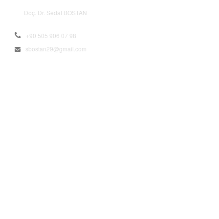
Doç. Dr. Sedat BOSTAN
+90 505 906 07 98
sbostan29@gmail.com