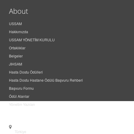
About
USSAM
Hakkımızda
USSAM YÖNETİM KURULU
Ortaklıklar
Belgeler
JIHSAM
Hasta Dostu Ödülleri
Hasta Dostu Hastane Ödülü Başvuru Rehberi
Başvuru Formu
Ödül Alanlar
Yönetim Yazıları
Contact
Türkiye