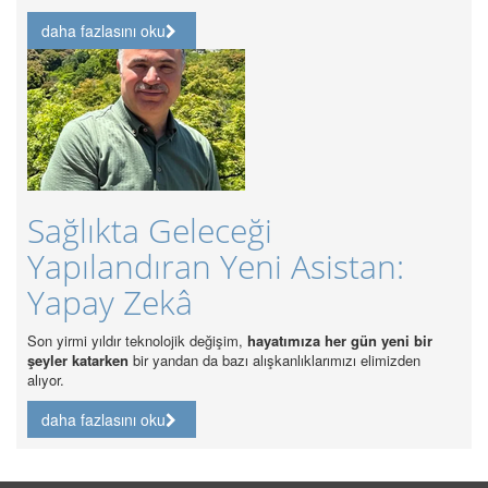
daha 
daha fazlasını oku
Gün
Sağlıkta Geleceği
Sağ
Yapılandıran Yeni Asistan:
Ana
Yapay Zekâ
daha 
Son yirmi yıldır teknolojik değişim,
hayatımıza her gün yeni bir
şeyler katarken
bir yandan da bazı alışkanlıklarımızı elimizden
alıyor.
daha fazlasını oku