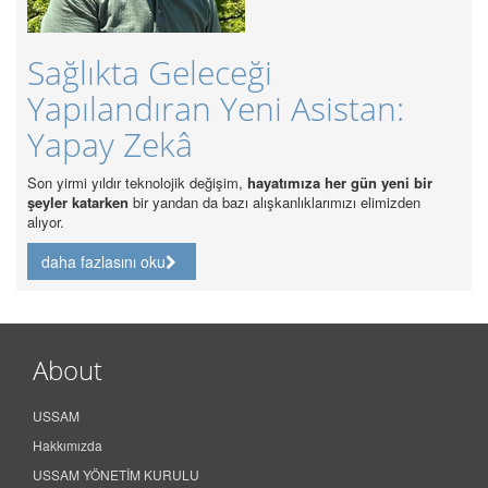
Güncel Sağlık So
ceği
Sağlık Hakkı Ka
Yeni Asistan:
Analizi
daha fazlasını oku
işim,
hayatımıza her gün yeni bir
bazı alışkanlıklarımızı elimizden
About
USSAM
Hakkımızda
USSAM YÖNETİM KURULU