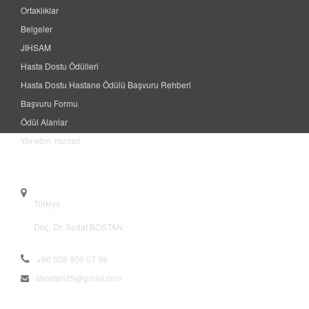
Ortaklıklar
Belgeler
JIHSAM
Hasta Dostu Ödülleri
Hasta Dostu Hastane Ödülü Başvuru Rehberi
Başvuru Formu
Ödül Alanlar
Yönetim Yazıları
Contact
Türkiye
Doç. Dr. Sedat BOSTAN
+90 505 906 07 98
sbostan29@gmail.com