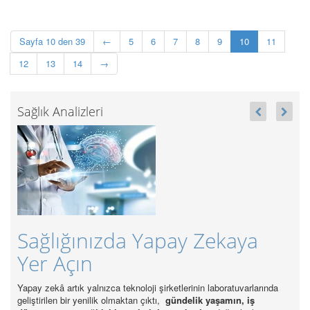
Sayfa 10 den 39
←
5
6
7
8
9
10
11
12
13
14
→
Sağlık Analizleri
 Yapay Zekaya
Sağlıkta Sürdürül
37 Bin Alım
loji şirketlerinin laboratuvarlarında
Sektörde en önemli sürdürülebilirlik soru
n çıktı,
gündelik yaşamın, iş
gücünün standartların altında kalmasıdı