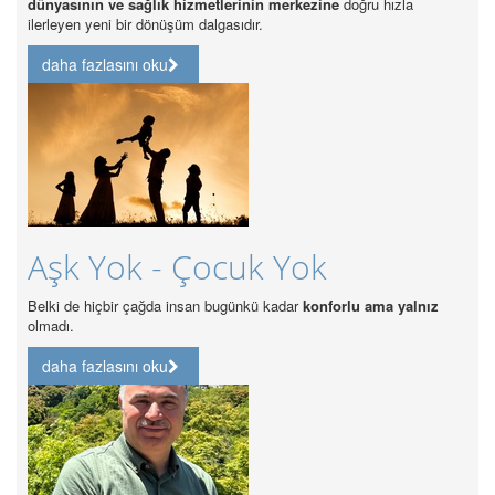
tlerinin merkezine
doğru hızla
asıdır.
daha fazlasını oku
Özel Hastanelerd
Akreditasyonu Z
cuk Yok
Özel Hastanelerde Kalite Akreditas
bugünkü kadar
konforlu ama yalnız
daha fazlasını oku