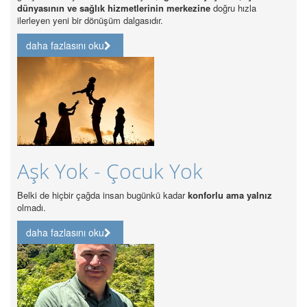
in merkezine
doğru hızla
.
daha fazlasını oku
Özel Hastanelerde K
Akreditasyonu Zor
k Yok
Özel Hastanelerde Kalite Akreditasyonu Z
ü kadar
konforlu ama yalnız
daha fazlasını oku