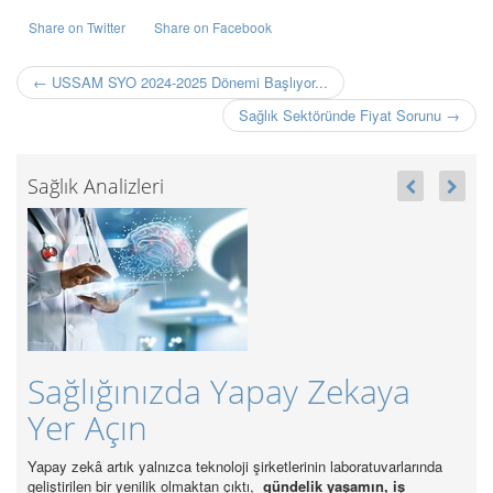
Share on Twitter
Share on Facebook
← USSAM SYO 2024-2025 Dönemi Başlıyor...
Sağlık Sektöründe Fiyat Sorunu →
Sağlık Analizleri
pay Zekaya
Sağlıkta Sürdürülebi
37 Bin Alım
rketlerinin laboratuvarlarında
Sektörde en önemli sürdürülebilirlik sorunlarınd
,
gündelik yaşamın, iş
gücünün standartların altında kalmasıdır.