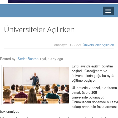
Toggle
naviga
Üniversiteler Açılırken
Anasayfa
USSAM
Üniversiteler Açılırken
Posted by:
Sedat Bostan
1 yıl, 10 ay ago
Eylül ayında eğitim öğretim
başladı. Ortaöğretim ve
üniversitelerin çoğu bu ayda
eğitime başlıyor.
Ülkemizde 79 özel, 129 kamu
olmak üzere
208
üniversite
bulunuyor.
Önümüzdeki dönemde bu sayı
birkaç artsa bile fazla artması
beklenmiyor.