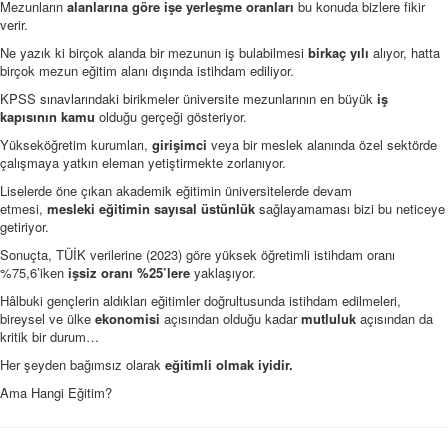
Mezunların
alanlarına göre işe yerleşme oranları
bu konuda bizlere fikir
verir.
Ne yazık ki birçok alanda bir mezunun iş bulabilmesi
birkaç yılı
alıyor, hatta
birçok mezun eğitim alanı dışında istihdam ediliyor.
KPSS sınavlarındaki birikmeler üniversite mezunlarının en büyük
iş
kapısının kamu
olduğu gerçeği gösteriyor.
Yükseköğretim kurumları,
girişimci
veya bir meslek alanında özel sektörde
çalışmaya yatkın eleman yetiştirmekte zorlanıyor.
Liselerde öne çıkan akademik eğitimin üniversitelerde devam
etmesi,
mesleki eğitimin sayısal üstünlük
sağlayamaması bizi bu neticeye
getiriyor.
Sonuçta, TÜİK verilerine (2023) göre yüksek öğretimli istihdam oranı
%75,6’iken
işsiz oranı %25’lere
yaklaşıyor.
Hâlbuki gençlerin aldıkları eğitimler doğrultusunda istihdam edilmeleri,
bireysel ve ülke
ekonomisi
açısından olduğu kadar
mutluluk
açısından da
kritik bir durum…
Her şeyden bağımsız olarak
eğitimli olmak iyidir.
Ama Hangi Eğitim?