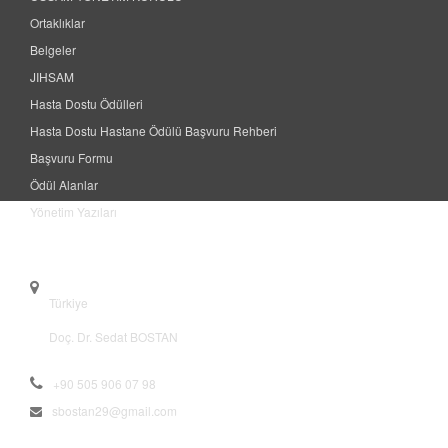
Ortaklıklar
Belgeler
JIHSAM
Hasta Dostu Ödülleri
Hasta Dostu Hastane Ödülü Başvuru Rehberi
Başvuru Formu
Ödül Alanlar
Yönetim Yazıları
Contact
Türkiye
Doç. Dr. Sedat BOSTAN
+90 505 906 07 98
sbostan29@gmail.com