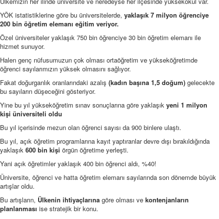
Ülkemizin her ilinde üniversite ve neredeyse her ilçesinde yüksekokul var.
YÖK istatistiklerine göre bu üniversitelerde,
yaklaşık 7 milyon öğrenciye
200 bin öğretim elemanı eğitim veriyor.
Özel üniversiteler yaklaşık 750 bin öğrenciye 30 bin öğretim elemanı ile
hizmet sunuyor.
Halen genç nüfusumuzun çok olması ortaöğretim ve yükseköğretimde
öğrenci sayılarımızın yüksek olmasını sağlıyor.
Fakat doğurganlık oranlarındaki azalış
(kadın başına 1,5 doğum)
gelecekte
bu sayıların düşeceğini gösteriyor.
Yine bu yıl yükseköğretim sınav sonuçlarına göre yaklaşık
yeni 1 milyon
kişi üniversiteli oldu
Bu yıl içerisinde mezun olan öğrenci sayısı da 900 binlere ulaştı.
Bu yıl, açık öğretim programlarına kayıt yaptıranlar devre dışı bırakıldığında
yaklaşık
600 bin kişi
örgün öğretime yerleşti.
Yani açık öğretimler yaklaşık 400 bin öğrenci aldı, %40!
Üniversite, öğrenci ve hatta öğretim elemanı sayılarında son dönemde büyük
artışlar oldu.
Bu artışların,
Ülkenin ihtiyaçlarına
göre olması ve
kontenjanların
planlanması
ise stratejik bir konu.