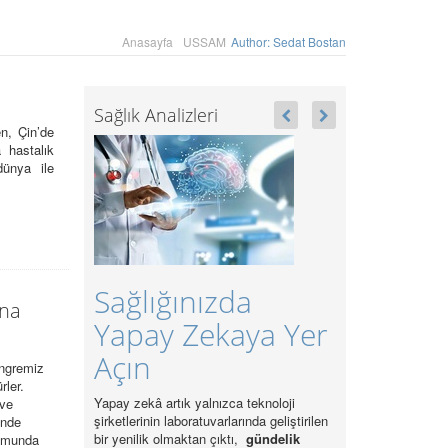
Anasayfa
USSAM
Author: Sedat Bostan
Sağlık Analizleri
n, Çin’de
 hastalık
dünya ile
Sağlığınızda
ına
Yapay Zekaya Yer
Açın
ongremiz
rler.
Yapay zekâ artık yalnızca teknoloji
 ve
şirketlerinin laboratuvarlarında geliştirilen
inde
bir yenilik olmaktan çıktı,
gündelik
rumunda