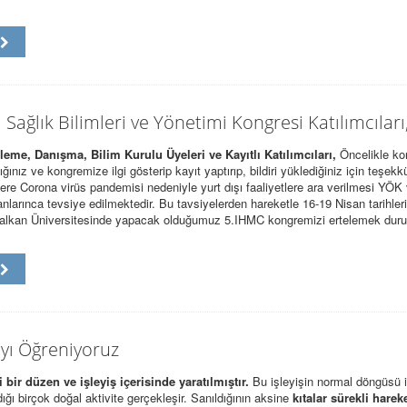
u
ı Sağlık Bilimleri ve Yönetimi Kongresi Katılımcıları
eme, Danışma, Bilim Kurulu Üyeleri ve Kayıtlı Katılımcıları,
Öncelikle k
ğınız ve kongremize ilgi gösterip kayıt yaptırıp, bildiri yüklediğiniz için teşekkü
e Corona virüs pandemisi nedeniyle yurt dışı faaliyetlere ara verilmesi YÖK
anlarınca tevsiye edilmektedir. Bu tavsiyelerden hareketle 16-19 Nisan tarihler
Balkan Üniversitesinde yapacak olduğumuz 5.IHMC kongremizi ertelemek du
u
yı Öğreniyoruz
 bir düzen ve işleyiş içerisinde yaratılmıştır.
Bu işleyişin normal döngüsü i
dığı birçok doğal aktivite gerçekleşir. Sanıldığının aksine
kıtalar sürekli harek