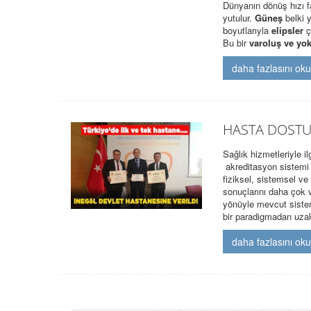
Dünyanın dönüş hızı fa
yutulur.
Güneş
belki 
boyutlarıyla
elipsler
ç
Bu bir
varoluş ve yo
daha fazlasını ok
HASTA DOSTU
Sağlık hizmetleriyle il
akreditasyon sistemi 
fiziksel, sistemsel ve
sonuçlarını daha çok v
yönüyle mevcut sistem
bir paradigmadan uzak
daha fazlasını ok