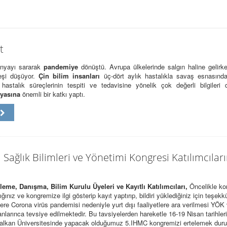
t
ünyayı sararak
pandemiye
dönüştü. Avrupa ülkelerinde salgın haline gelirke
teşi düşüyor.
Çin bilim insanları
üç-dört aylık hastalıkla savaş esnasında
 hastalık süreçlerinin tespiti ve tedavisine yönelik çok değerli bilgileri 
nyasına
önemli bir katkı yaptı.
u
ı Sağlık Bilimleri ve Yönetimi Kongresi Katılımcılar
eme, Danışma, Bilim Kurulu Üyeleri ve Kayıtlı Katılımcıları,
Öncelikle k
ğınız ve kongremize ilgi gösterip kayıt yaptırıp, bildiri yüklediğiniz için teşekkü
e Corona virüs pandemisi nedeniyle yurt dışı faaliyetlere ara verilmesi YÖK
anlarınca tevsiye edilmektedir. Bu tavsiyelerden hareketle 16-19 Nisan tarihler
Balkan Üniversitesinde yapacak olduğumuz 5.IHMC kongremizi ertelemek du