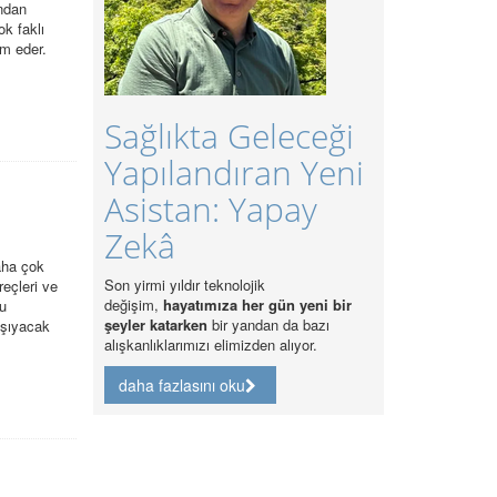
ından
k faklı
am eder.
Sağlıkta Geleceği
Yapılandıran Yeni
Asistan: Yapay
Zekâ
aha çok
Son yirmi yıldır teknolojik
reçleri ve
değişim,
hayatımıza her gün yeni bir
Bu
şeyler katarken
bir yandan da bazı
aşıyacak
alışkanlıklarımızı elimizden alıyor.
daha fazlasını oku