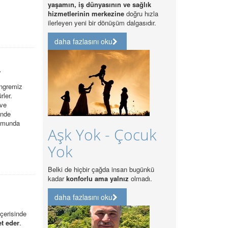
yaşamın, iş dünyasının ve sağlık
hizmetlerinin merkezine
doğru hızla
ilerleyen yeni bir dönüşüm dalgasıdır.
daha fazlasını oku
,
ongremiz
rler.
 ve
inde
rumunda
Aşk Yok - Çocuk
Yok
Belki de hiçbir çağda insan bugünkü
kadar
konforlu ama yalnız
olmadı.
daha fazlasını oku
çerisinde
et eder
.