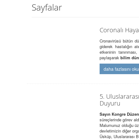
Sayfalar
Coronalı Haya
Cronavirüsü bütün d
giderek hastalığın a
etkeninin tanınması,
paylaşarak
bilim dü
daha fazlasını ok
5. Uluslararas
Duyuru
Sayın Kongre Düzenl
süreçlerinde görev aldı
Malumunuz olduğu üzer
devletimizin diğer org
Üsküp, Uluslararası 