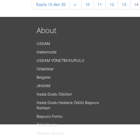
Sayfa 15 den 32
←
10
11
12
13
14
About
USSAM
Hakkımızda
USSAM YÖNETİM KURULU
Ortaklıklar
Belgeler
JIHSAM
Hasta Dostu Ödülleri
Hasta Dostu Hastane Ödülü Başvuru
Rehberi
Başvuru Formu
Ödül Alanlar
Yönetim Yazıları