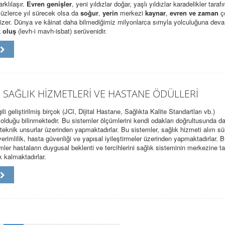
rklılaşır.
Evren genişler
, yeni yıldızlar doğar, yaşlı yıldızlar karadelikler taraf
yüzlerce yıl sürecek olsa da
soğur
,
yerin
merkezi
kaynar
,
evren ve zaman
ço
izer. Dünya ve kâinat daha bilmediğimiz milyonlarca sırrıyla yolculuğuna dev
k oluş
(levh-i mavh-isbat) serüvenidir.
u
 SAĞLIK HİZMETLERİ VE HASTANE ÖDÜLLERİ
gili geliştirilmiş birçok (JCI, Dijital Hastane, Sağlıkta Kalite Standartları vb.)
olduğu bilinmektedir. Bu sistemler ölçümlerini kendi odakları doğrultusunda d
 teknik unsurlar üzerinden yapmaktadırlar. Bu sistemler, sağlık hizmeti alım sü
erimlilik, hasta güvenliği ve yapısal iyileştirmeler üzerinden yapmaktadırlar. 
ler hastaların duygusal beklenti ve tercihlerini sağlık sisteminin merkezine t
 kalmaktadırlar.
u