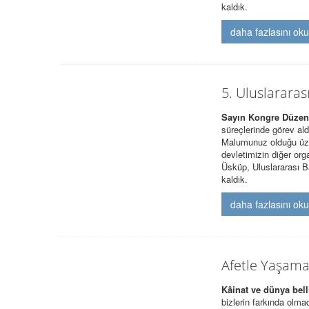
kaldık.
daha fazlasını ok
5. Uluslararas
Sayın Kongre Düzenl
süreçlerinde görev aldı
Malumunuz olduğu üzer
devletimizin diğer org
Üsküp, Uluslararası 
kaldık.
daha fazlasını ok
Afetle Yaşama
Kâinat ve dünya belli
bizlerin farkında olma