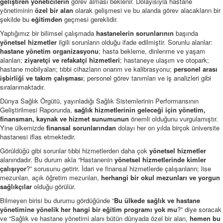
geliştiren yöneticilerin
görev alması beklenir. Dolayısıyla hastane
yönetiminin
özel bir alan
olarak gelişmesi ve bu alanda görev alacakların bir
şekilde bu
eğitimden
geçmesi gereklidir.
Yaptığımız bir bilimsel çalışmada
hastanelerin sorunlarının
başında
yönetsel hizmetler
ilgili sorunların olduğu ifade edilmiştir. Sorunlu alanlar:
hastane yönetim organizasyonu
; hasta bekleme, dinlenme ve yaşam
alanları;
ziyaretçi ve refakatçi hizmetleri
; hastaneye ulaşım ve otopark;
hastane mobilyaları; tıbbi cihazların onarım ve kalibrasyonu;
personel arası
işbirliği ve takım çalışması
; personel görev tanımları ve iş analizleri gibi
sıralanmaktadır.
Dünya Sağlık Örgütü, yayınladığı Sağlık Sistemlerinin Performansının
Geliştirilmesi Raporunda,
sağlık hizmetlerinin geleceği için yönetim,
finansman, kaynak ve hizmet sunumunun
önemli olduğunu vurgulamıştır.
Yine ülkemizde
finansal sorunlarından
dolayı her on yılda birçok üniversite
hastanesi iflas etmektedir.
Görüldüğü gibi sorunlar tıbbi hizmetlerden daha çok
yönetsel hizmetler
alanındadır. Bu durum akla “Hastanenin
yönetsel hizmetlerinde kimler
çalışıyor
?” sorusunu getirir. İdari ve finansal hizmetlerde çalışanların; lise
mezunları, açık öğretim mezunları,
herhangi bir okul mezunları ve yorgun
sağlıkçılar
olduğu görülür.
Bilmeyen birisi bu durumu gördüğünde “
Bu ülkede sağlık ve hastane
yönetimine yönelik her hangi bir eğitim programı yok mu
?” diye soracak
ve “Sağlık ve hastane yönetimi alanı bütün dünyada özel bir alan,
hemen bu