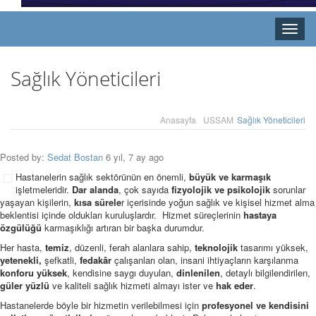
Toggle
naviga
Sağlık Yöneticileri
Anasayfa
USSAM
Sağlık Yöneticileri
Posted by:
Sedat Bostan
6 yıl, 7 ay ago
Hastanelerin sağlık sektörünün en önemli,
büyük ve karmaşık
işletmeleridir.
Dar alanda
, çok sayıda
fizyolojik ve psikolojik
sorunlar
yaşayan kişilerin,
kısa sürele
r içerisinde yoğun sağlık ve kişisel hizmet alma
beklentisi içinde oldukları kuruluşlardır. Hizmet süreçlerinin
hastaya
özgülüğü
karmaşıklığı artıran bir başka durumdur.
Her hasta,
temiz
, düzenli, ferah alanlara sahip,
teknolojik
tasarımı yüksek,
yetenekli,
şefkatli,
fedakâr
çalışanları olan, insani ihtiyaçların karşılanma
konforu yüksek
, kendisine saygı duyulan,
dinlenilen
, detaylı bilgilendirilen,
güler yüzlü
ve kaliteli sağlık hizmeti almayı ister ve
hak eder
.
Hastanelerde böyle bir hizmetin verilebilmesi için
profesyonel ve kendisini