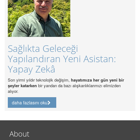
Güncel Sağlık So
ceği
Sağlık Hakkı Ka
Yeni Asistan:
Analizi
daha fazlasını oku
işim,
hayatımıza her gün yeni bir
bazı alışkanlıklarımızı elimizden
About