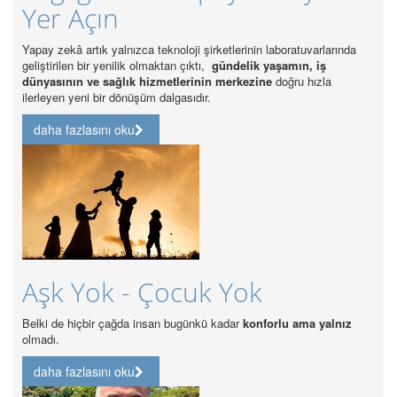
37 Bin Alım
loji şirketlerinin laboratuvarlarında
Sektörde en önemli sürdürülebilirlik soru
n çıktı,
gündelik yaşamın, iş
gücünün standartların altında kalmasıdı
tlerinin merkezine
doğru hızla
asıdır.
daha fazlasını oku
Özel Hastanelerd
Akreditasyonu Z
cuk Yok
Özel Hastanelerde Kalite Akreditas
bugünkü kadar
konforlu ama yalnız
daha fazlasını oku