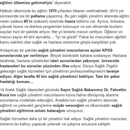
eğitimi ülkemize getirmeliyiz
” diyecektir.
Halbuki ülkemizde bu eğitim
1970
yıllardan itibaren verilmektedir. 2010 yılı
sonrasında ise bir
patlama
yaşanmış. Bu gün sağlık yönetimi alanında eğitim
veren sadece
80’in
(seksen) üzerinde
lisans
bölümü var. Ayrıca, önlisans,
yüksek lisans ve doktora programları bulunuyor ve son dönemde bunların
sayıları hızlı bir şekilde artıyor. Her yıl binlerle mezun veriliyor. Öğrenci ve
mezun sayısı 40 bini aşmakta… “İyi ne güzel!” Fakat bu mezunların ağırlıklı
kamu sektörü olan sağlık ve hastane sistemine girişte karşılıkları yok.
Anlaşılmaz bir şekilde
sağlık yönetimi mezunlarına açılan KPSS
sınavlarında yer verilmiyor
. Birçok bürokratik bahane sıralanıyor. Hastane
tarafında, hastane yöneticileri
idari sorunlardan yakınıyor
,
üniversite
hastaneleri bu sorunlar yüzünden iflas
ediyor, Dünya Sağlık Örgütü
geleceğin sağlık hizmetleri için yönetimin profesyonelleşmesini
tavsiye
ediyor, diğer tarafta 40 bin sağlık yönetimci bekliyor.
Tam bir şeker
hastalığı koması…
18 Aralık Sağlık İdarecileri gününde
Sayın Sağlık Bakanımız Dr. Fahrettin
Koca’nın
sağlık yönetimi mezunlarının koma haline dönüşmüş atanma
sorunlarına müdahale edeceğini, Anadolu’nun sağlık yönetimi alanında
eğitimli ve yetenekli gençlerine
müjde vereceğini
ve ülkemizdeki
sağlık
yönetimi eğitimine anlam katacağını
umuyoruz.
Sağlık hizmetleri daha iyi bir yönetimi hak ediyor. Sağlık yönetimi mezunları,
sisteme bu katkıyı yapacak yetenek ve çalışma arzusuna sahiptir.