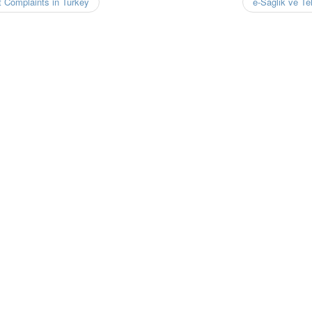
t Complaints in Turkey
e-Sağlık ve Te