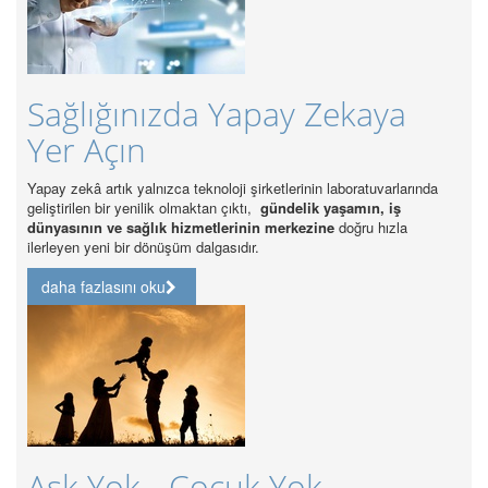
Sağlığınızda Yapay Zekaya
Sağl
Yer Açın
37 B
apay zekâ artık yalnızca teknoloji şirketlerinin laboratuvarlarında
Sektörde e
eliştirilen bir yenilik olmaktan çıktı,
gündelik yaşamın, iş
gücünün s
dünyasının ve sağlık hizmetlerinin merkezine
doğru hızla
lerleyen yeni bir dönüşüm dalgasıdır.
daha f
daha fazlasını oku
Özel
Akr
Aşk Yok - Çocuk Yok