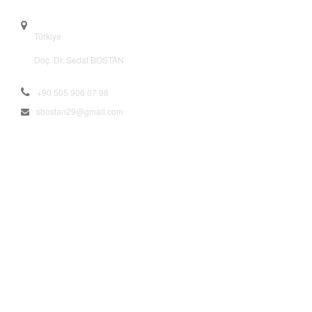
Türkiye
Doç. Dr. Sedat BOSTAN
+90 505 906 07 98
sbostan29@gmail.com