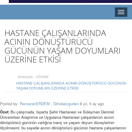
Toggle
naviga
HASTANE ÇALIŞANLARINDA
ACININ DÖNÜŞTÜRÜCÜ
GÜCÜNÜN YAŞAM DOYUMLARI
ÜZERİNE ETKİSİ
Anasayfa
USSAM
HASTANE ÇALIŞANLARINDA ACININ DÖNÜŞTÜRÜCÜ GÜCÜNÜN
YAŞAM DOYUMLARI ÜZERİNE ETKİSİ
Posted by:
RamazanERDEM
,
DilrubaIzguden
8 yıl, 5 ay ago
Özet:
Bu çalışmada, Isparta Şehir Hastanesi ve Süleyman Demirel
Üniversitesi Araştırma ve Uygulama Hastanesi çalışanlarının acının
dönüştürücü gücünün varlığına inanç ve yaşam doyum düzeylerinin
ölçülmesini; bu sayede acının dönüştürücü gücünün hastane çalışanlarının