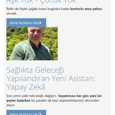
Özel Has
Belki de hiçbir çağda insan bugünkü kadar
konforlu ama yalnız
olmadı.
daha f
daha fazlasını oku
Günc
Sağlıkta Geleceği
Sağ
Yapılandıran Yeni Asistan:
Anal
Yapay Zekâ
daha f
on yirmi yıldır teknolojik değişim,
hayatımıza her gün yeni bir
şeyler katarken
bir yandan da bazı alışkanlıklarımızı elimizden
lıyor.
daha fazlasını oku