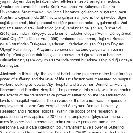
yaşam doyum düzeyleri üzerindeki etkilerinin tespiti amaçlanmaktadır.
Araştırmanın evrenini Isparta Şehir Hastanesi ve Süleyman Demirel
Üniversitesi Araştırma ve Uygulama Hastanesi çalışanları oluşturmaktadır.
Araştırma kapsamında 287 hastane çalışanına (hekim, hemşire/ebe, diğer
sağlık personeli, idari personel ve diğer personel) anket uygulanmıştır. Veri
toplama aracı olarak Joshanloo (2014) tarafından geliştirilen, Dinçer vd.
(2015) tarafından Türkçe'ye uyarlanan 5 ifadeden oluşan “Acının Dönüştürücü
Gücü Ölçeği” ile Diener vd. (1985) tarafından hazırlanan, Dağlı ve Baysal
(2016) tarafından Türkçe'ye uyarlanan 5 ifadeden oluşan “Yaşam Doyumu
Ölçeği” kullanılmıştır. Araştırma sonucunda hastane çalışanlarının acının
dönüştürücü gücüne dair inançlarının mevcut olduğu ve bunun hastane
çalışanlarının yaşam doyumları üzerinde pozitif bir etkiye sahip olduğu ortaya
konmuştur.
Abstract:
In this study, the level of belief in the presence of the transforming
power of suffering and the level of life satisfaction was measured on hospital
workers working at Isparta City Hospital and Süleyman Demirel University
Research and Practice Hospital. The purpose of this study was to determine
the effects of the transformative power of suffering on the life satisfaction
levels of hospital workers. The universe of the research was composed of
employees of Isparta City Hospital and Süleyman Demirel University
Research and Practice Hospital. Within the scope of the research, a
questionnaire was applied to 287 hospital employees (physician, nurse /
midwife, other health personnel, administrative personnel and other
personnel). As a data collection tool, “Transformative Power of Suffering
Scale” adapted from Turkish by Dinçer et al (2015) prepared by Joshanloo