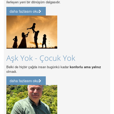
yen yeni bir dönüşüm dalgasıdır.
daha fazlas
 fazlasını oku
Özel H
Akredi
k Yok - Çocuk Yok
Özel Hastanel
de hiçbir çağda insan bugünkü kadar
konforlu ama yalnız
.
daha fazlas
 fazlasını oku