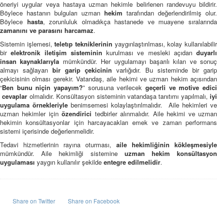
öneriyi uygular veya hastaya uzman hekimle belirlenen randevuyu bildirir.
Böylece hastanın bulguları uzman
hekim
tarafından değerlendirilmiş olur.
Böylece
hasta
, zorunluluk olmadıkça hastanede ve muayene sıralarınd
zamanını ve parasını harcamaz
.
Sistemin işlemesi,
teletıp tekniklerinin
yaygınlaştırılması, kolay kullanılabili
bir
elektronik iletişim sisteminin
kurulması ve mesleki açıdan
duyarlı
insan kaynaklarıyla
mümkündür. Her uygulamayı başarılı kılan ve sonuç
almayı sağlayan
bir garip çekicinin
varlığıdır. Bu sisteminde bir garip
çekicisinin olması gerekir. Vatandaş, aile hekimi ve uzman hekim açısından
“
Ben bunu niçin yapayım?
” sorusuna verilecek
geçerli ve motive edici
cevaplar
olmalıdır. Konsültasyon sisteminin vatandaşa tanıtımı yapılmalı,
iyi
uygulama örnekleriyle
benimsemesi kolaylaştırılmalıdır. Aile hekimleri v
uzman hekimler için
özendirici
tedbirler alınmalıdır. Aile hekimi ve uzma
hekimin konsültasyonlar için harcayacakları emek ve zaman performans
sistemi içerisinde değerlenmelidir.
Tedavi hizmetlerinin rayına oturması,
aile hekimliğinin kökleşmesiyle
mümkündür. Aile hekimliği sistemine
uzman hekim konsültasyo
uygulaması
yaygın kullanılır şekilde
entegre edilmelidir
.
Share on Twitter
Share on Facebook