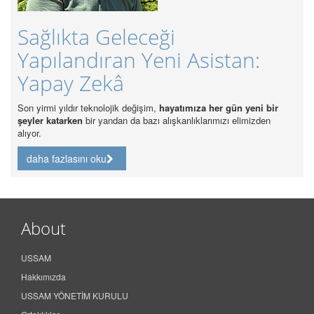
Güncel
ğlıkta Geleceği
Sağlık
pılandıran Yeni Asistan:
Analizi
pay Zekâ
daha fazlas
rmi yıldır teknolojik değişim,
hayatımıza her gün yeni bir
 katarken
bir yandan da bazı alışkanlıklarımızı elimizden
 fazlasını oku
About
USSAM
Hakkımızda
USSAM YÖNETİM KURULU