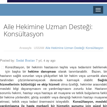
Toggle
naviga
Aile Hekimine Uzman Desteği:
Konsültasyon
Anasayfa
USSAM
Aile Hekimine Uzman Desteği: Konsültasyon
Posted by:
Sedat Bostan
7 yıl, 4 ay ago
Konsültasyon, bir hekimin hastasının teşhis veya tedavisini belirlemek
için başka bir
hekime danışması
olarak tanımlanabilir. Bazen, bi
hastanın sağlık sorunları veya şikâyetleri tek bir hekim veya uzmanlık alanı
tarafından çözümlenemeyecek derecede karmaşık olabilir.
Sağlık
hizmetlerinin bütünlüğü ve ekip hizmeti
olma özelliği, hekimler arasındaki
mesleki bilgi dayanışmasını ve yardımlaşmasını zorunlu kılar. Hastanın
sorumlu hekimi, hastayı veya hastaya ait muayene ve tetkik bulgularına farklı
bir hekime yönlendirir, görüş sorabilir veya danıştığı hekimin hastayı muayene
etmesi, tetkik veya tedavi önermesini isteyebilir.
Konsültasyon, mesleki
yardımlaşma ile hasta merkezli bir hizmetin sunumu için güzel bir