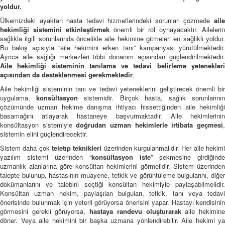
yoldur.
Ülkemizdeki ayaktan hasta tedavi hizmetlerindeki sorunları çözmede
aile
hekimliği sistemini etkinleştirmek
önemli bir rol oynayacaktır. Aileleri
sağlıkla ilgili sorunlarında öncelikle aile hekimine gitmeleri en sağlıklı yoldur.
Bu bakış açısıyla “aile hekimini erken tanı” kampanyası yürütülmektedir.
Ayrıca aile sağlığı merkezleri tıbbi donanım açısından güçlendirilmektedir.
Aile hekimliği sisteminin tanılama ve tedavi belirleme yetenekleri
açısından da desteklenmesi gerekmektedir
.
Aile hekimliği sisteminin tanı ve tedavi yeteneklerini geliştirecek önemli bir
uygulama,
konsültasyon
sistemidir. Birçok hasta, sağlık sorunlarını
çözümünde uzman hekime danışma ihtiyacı hissettiğinden aile hekimliği
basamağını atlayarak hastaneye başvurmaktadır. Aile hekimlerinin
konsültasyon sistemiyle
doğrudan uzman hekimlerle irtibata geçmesi
sistemin elini güçlendirecektir.
Sistem daha çok
teletıp teknikleri
üzerinden kurgulanmalıdır. Her aile hekim
yazılım sistemi üzerinden “
konsültasyon iste
” sekmesine girdiğinde
uzmanlık alanlarına göre konsültan hekimlerini görmelidir. Sistem üzerinden
talepte bulunup, hastasının muayene, tetkik ve görüntüleme bulgularını, diğer
dokümanlarını ve talebini seçtiği konsültan hekimiyle paylaşabilmelidir.
Konsültan uzman hekim, paylaşılan bulguları, tetkik, tanı veya tedavi
önerisinde bulunmak için yeterli görüyorsa önerisini yapar. Hastayı kendisinin
görmesini gerekli görüyorsa,
hastaya randevu oluşturarak
aile hekimin
döner. Veya aile hekimini bir başka uzmana yönlendirebilir. Aile hekimi ya