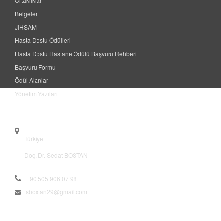
Ortaklıklar
Belgeler
JIHSAM
Hasta Dostu Ödülleri
Hasta Dostu Hastane Ödülü Başvuru Rehberi
Başvuru Formu
Ödül Alanlar
Yönetim Yazıları
Contact
Türkiye
Doç. Dr. Sedat BOSTAN
+90 505 906 07 98
sbostan29@gmail.com