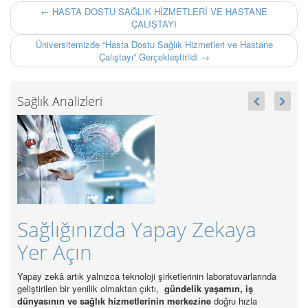
← HASTA DOSTU SAĞLIK HİZMETLERİ VE HASTANE
ÇALIŞTAYI
Üniversitemizde “Hasta Dostu Sağlık Hizmetleri ve Hastane
Çalıştayı” Gerçekleştirildi →
Sağlık Analizleri
ğlığınızda Yapay Zekaya
Sağlıkt
r Açın
37 Bin
zekâ artık yalnızca teknoloji şirketlerinin laboratuvarlarında
Sektörde en önem
rilen bir yenilik olmaktan çıktı,
gündelik yaşamın, iş
gücünün standar
sının ve sağlık hizmetlerinin merkezine
doğru hızla